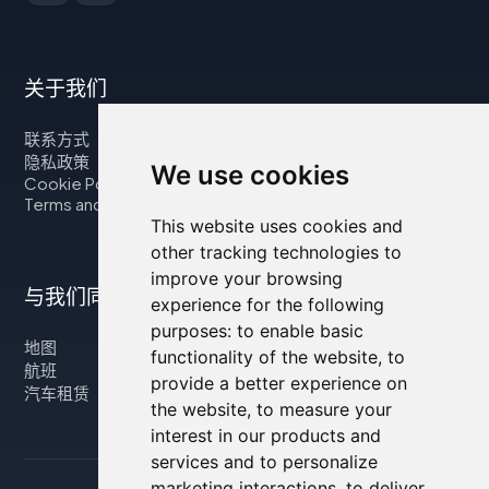
关于我们
联系方式
隐私政策
We use cookies
Cookie Policy
Terms and Conditions
This website uses cookies and
other tracking technologies to
improve your browsing
与我们同行
experience for the following
purposes:
to enable basic
地图
functionality of the website
,
to
航班
provide a better experience on
汽车租赁
the website
,
to measure your
interest in our products and
services and to personalize
marketing interactions
,
to deliver