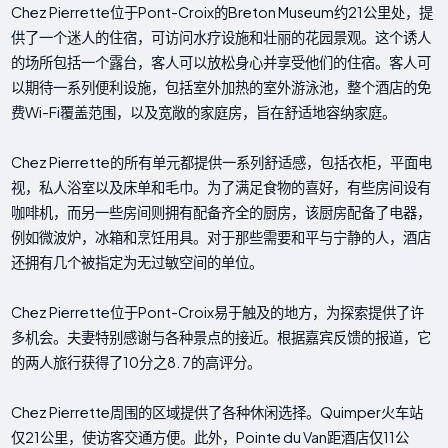
Chez Pierrette位于Pont-Croix的Breton Museum约21公里处，提
供了一个迷人的住宿，可访问水疗设施和壮丽的花园景观。这个诱人
的场所包括一个露台，客人可以放松身心并享受他们的住宿。客人可
以期待一系列便利设施，包括室外加热的室外游泳池，整个酒店的免
费Wi-Fi覆盖范围，以及宽敞的家庭房，旨在舒适地容纳家庭。
Chez Pierrette的所有单元都提供一系列舒适感，包括衣柜，平面电
视，私人浴室以及床单和毛巾。为了满足食物的喜好，有些房间设有
咖啡机，而另一些房间则拥有配备齐全的厨房，该厨房配备了电器，
例如微波炉，冰箱和烹饪用具。对于那些需要和平与宁静的人，酒店
还拥有几个被指定为无过敏空间的单位。
Chez Pierrette位于Pont-Croix易于触及的地方，为探索提供了许
多机会。夫妻特别感谢与各种景点的接近。根据嘉宾反馈的报道，它
的两人旅行获得了10分之8. 7的高评分。
Chez Pierrette周围的区域提供了各种休闲选择。Quimper火车站
仅21公里，使访客交通方便。此外，Pointe du Van距酒店仅11公