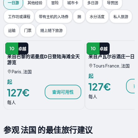
一日游
其他经验
冒险
城市卡
多日游
导赏团
工作坊或课程
带有主机的入场券
捆
水分活度
私人旅游
运输
门票
随上随下旅游
一日游
一日游
10
10
卓越
卓越
来自巴黎的诺曼底D日登陆海滩全天
来自卢瓦尔谷酒庄一日
游览
Tours France, 法国
Paris, 法国
起
起
127€
查
127€
查询可用性
每人
每人
参观 法国 的最佳旅行建议