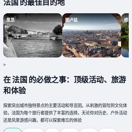
法国 的最佳目的地
里昂
图卢兹
维
>
在 法国 的必做之事：顶级活动、旅游
和体验
探索突出城市独特景点的主要活动和导览团。从刺激的冒险到文化体
验，法国为每个旅行者提供了丰富的选择。无论你对历史、户外活动
还是风景游感兴趣，都可以探索难忘的体验