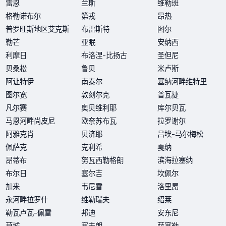
雷恩
兰斯
维勒班
格勒诺布尔
第戎
昂热
普罗旺斯地区艾克斯
布雷斯特
图尔
勒芒
亚眠
安纳西
利摩日
布洛涅-比扬古
圣但尼
贝桑松
鲁贝
米卢斯
阿让特伊
南泰尔
塞纳河畔维特里
图尔宽
敦刻尔克
普瓦捷
凡尔赛
奥贝维利耶
库尔贝瓦
马恩河畔尚皮尼
欧奈苏布瓦
拉罗谢尔
阿雅克肖
贝济耶
吕埃-马尔梅松
佩萨克
克利希
戛纳
昂蒂布
努瓦西勒格朗
滨海拉塞纳
布尔日
塞尔吉
坎佩尔
加来
韦尼雪
洛里昂
永河畔拉罗什
维勒瑞夫
绍莱
勒瓦卢瓦-佩雷
邦迪
安东尼
莫城
塞夫朗
萨塞勒