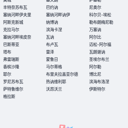
丰特奈苏布瓦
巴约讷
尼奥尔
塞纳河畔伊夫里
塞纳河畔讷伊
科尔贝-埃松
阿斯克新城
纳博讷
勒布朗梅尼勒
克拉马尔
滨海卡涅
万塞讷
塞纳河畔埃皮奈
瓦讷
阿尔比
巴斯蒂亚
布卢瓦
迈松-阿尔福
塔布
雷泽
瓦朗谢讷
弗雷瑞斯
蒙鲁日
圣埃尔布兰
香槟沙隆
马尔蒂格
阿尔勒
耶尔
布里夫拉盖亚尔德
博比尼
罗尼苏布瓦
热讷维利耶
滨海布洛涅
萨特鲁维尔
沃昂沃兰
伊斯特尔
格拉斯