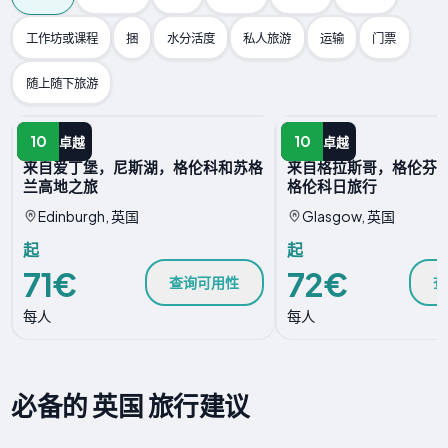
工作坊或课程
捆
水分活度
私人旅游
运输
门票
随上随下旅游
一日游
一日游
10
10
卓越
卓越
来自爱丁堡，尼斯湖，格伦科和苏格
来自格拉斯哥，格伦芬
兰高地之旅
格伦科日旅行
Edinburgh, 英国
Glasgow, 英国
起
起
71€
72€
查询可用性
查
每人
每人
必备的 英国 旅行建议