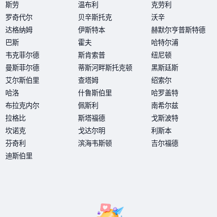
斯劳
温布利
克劳利
罗奇代尔
贝辛斯托克
沃辛
达格纳姆
伊斯特本
赫默尔亨普斯特德
巴斯
霍夫
哈特尔浦
韦克菲尔德
斯肯索普
纽尼顿
曼斯菲尔德
蒂斯河畔斯托克顿
黑斯廷斯
艾尔斯伯里
查塔姆
绍索尔
哈洛
什鲁斯伯里
哈罗盖特
布拉克内尔
佩斯利
南希尔兹
拉格比
斯塔福德
戈斯波特
坎诺克
戈达尔明
利斯本
芬奇利
滨海韦斯顿
吉尔福德
迪斯伯里