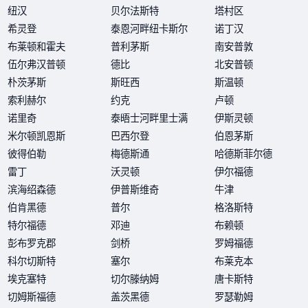
纽汉
贝尔法斯特
塔村区
希灵登
泰恩河畔纽卡斯尔
诺丁汉
布莱顿和霍夫
普利茅斯
南安普敦
伍尔弗汉普顿
德比
北安普顿
朴茨茅斯
斯旺西
斯温顿
索利赫尔
约克
卢顿
诺里奇
泰晤士河畔里士满
伊斯灵顿
米尔顿凯恩斯
巴西尔登
伯恩茅斯
彼得伯勒
梅德斯通
哈德斯菲尔德
雷丁
沃灵顿
伊尔福德
滨海绍森德
伊普斯维奇
牛津
伯肯黑德
普尔
格洛斯特
特尔福德
邓迪
布赖顿
彭布罗克郡
剑桥
罗姆福德
科尔切斯特
塞尔
布莱克本
埃克塞特
切尔滕纳姆
唐卡斯特
切姆斯福德
盖茨黑德
罗瑟勒姆