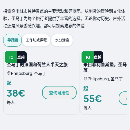
探索突出城市独特景点的主要活动和导览团。从刺激的冒险到文化体
验，圣马丁为每个旅行者提供了丰富的选择。无论你对历史、户外活
动还是风景游感兴趣，都可以探索难忘的体验
导赏团
工作坊或课程
水分活度
导赏团
导赏团
10
10
卓越
卓越
圣马丁的法国和荷兰人半天之旅
来自菲利普斯堡，圣马
旅
Philipsburg, 圣马丁
Philipsburg, 圣马丁
起
起
38€
查询可用性
55€
查
每人
每人