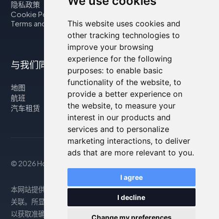
We use cookies
隐私政策
Cookie Policy
This website uses cookies and
Terms and Conditions
other tracking technologies to
improve your browsing
experience for the following
与我们同行
purposes:
to enable basic
functionality of the website
,
to
地图
provide a better experience on
航班
the website
,
to measure your
汽车租赁
interest in our products and
services and to personalize
marketing interactions
,
to deliver
ads that are more relevant to you
.
© 2026 Housity.net
I agree
本网站提供的信息仅供参考，与网站上显示的住宿信息没有任何
I decline
关联。所显示的信息可能不准确或已过时，因此请查阅官方网站
以获取准确信息。预订通过我们的合作伙伴处理。更多信息请参
Change my preferences