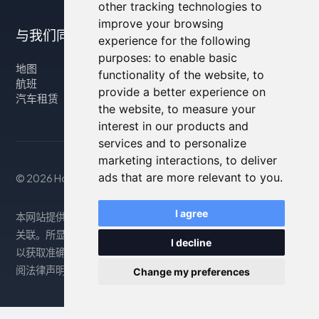
other tracking technologies to
improve your browsing
与我们同行
experience for the following
purposes:
to enable basic
地图
functionality of the website
,
to
航班
provide a better experience on
汽车租赁
the website
,
to measure your
interest in our products and
services and to personalize
marketing interactions
,
to deliver
ads that are more relevant to you
.
© 2026 Housity.net
I agree
本网站提供的信息仅供参考，与网站上显示的住宿信息没有任何
关联。所显示的信息可能不准确或已过时，因此请查阅官方网站
I decline
以获取准确信息。预订通过我们的合作伙伴处理。更多信息请参
阅法律声明部分。
Change my preferences