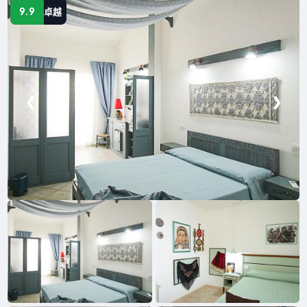
9.9
卓越
❮
❯