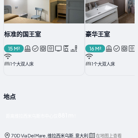
标准的国王室
豪华王室
15 M²
16 M²
1个大双人床
1个大双人床
地点
881 m
距离维拉西米乌斯市中心仅
！
70D Via Del Mare, 维拉西米乌斯, 意大利
在地图上查看