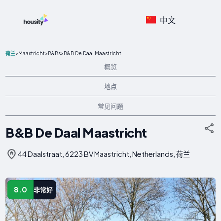
中文
>
Maastricht
>
B&Bs
>
B&B De Daal Maastricht
荷兰
概览
地点
常见问题
B&B De Daal Maastricht
44 Daalstraat, 6223 BV Maastricht, Netherlands, 荷兰
8.0
非常好