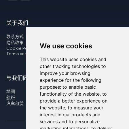
关于我们
联系方式
隐私政策
We use cookies
Cookie Policy
Terms and Conditions
This website uses cookies and
other tracking technologies to
improve your browsing
与我们同行
experience for the following
purposes:
to enable basic
地图
functionality of the website
,
to
航班
provide a better experience on
汽车租赁
the website
,
to measure your
interest in our products and
services and to personalize
marketing interactions
,
to deliver