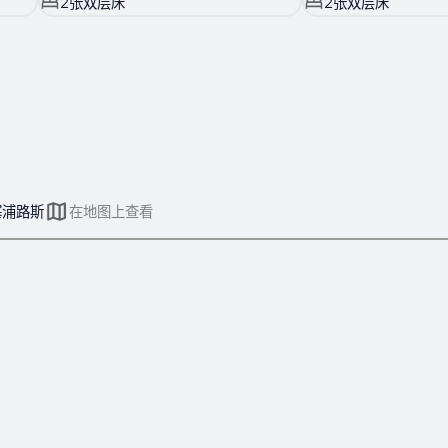
2张双层床
2张双层床
, 塞浦路斯
在地图上查看