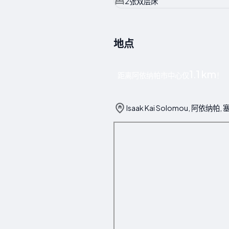
2张双层床
地点
1.1 km
距离阿依纳帕市中心仅
！
Isaak Kai Solomou, 阿依纳帕