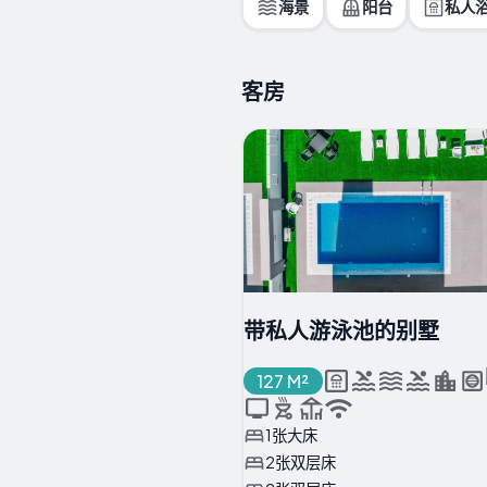
海景
阳台
私人
客房
带私人游泳池的别墅
127 M²
1张大床
2张双层床