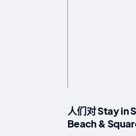
人们对 Stay in St
Beach & Squar