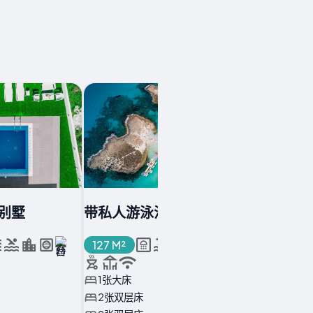
别墅
带私人游泳池的别墅
带私人
127 M²
127 M²
1张大床
1张大
2张双层床
2张双