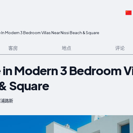
le In Modern 3 Bedroom Villas Near Nissi Beach & Square
客房
地点
评论
e in Modern 3 Bedroom Vi
 & Square
, 塞浦路斯