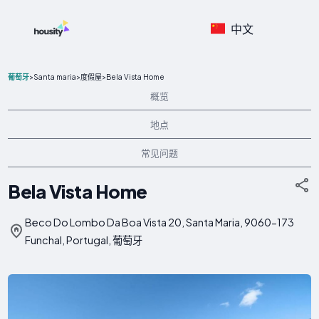
中文
>
Santa maria
>
>
Bela Vista Home
葡萄牙
度假屋
概览
地点
常见问题
Bela Vista Home
Beco Do Lombo Da Boa Vista 20, Santa Maria, 9060-173
Funchal, Portugal, 葡萄牙