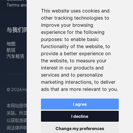
Terms and Conditions
This website uses cookies and
other tracking technologies to
improve your browsing
与我们同行
experience for the following
purposes:
to enable basic
地图
functionality of the website
,
to
航班
provide a better experience on
汽车租赁
the website
,
to measure your
interest in our products and
services and to personalize
marketing interactions
,
to deliver
ads that are more relevant to you
.
© 2026 Housity.net
I agree
本网站提供的信息仅供参考，与网站上显示的住宿信息没有任何
关联。所显示的信息可能不准确或已过时，因此请查阅官方网站
I decline
以获取准确信息。预订通过我们的合作伙伴处理。更多信息请参
阅法律声明部分。
Change my preferences