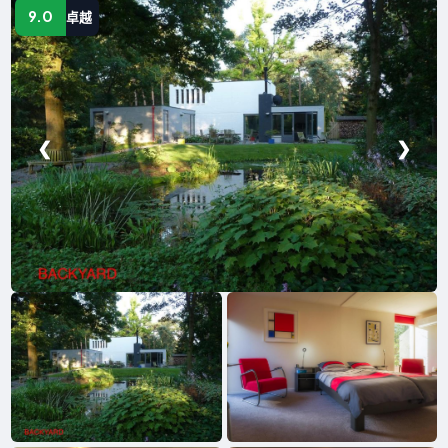
9.0
卓越
❮
❯