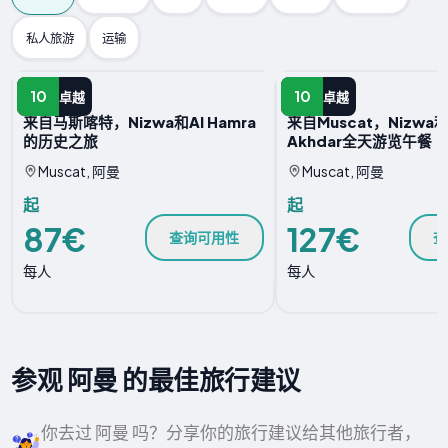
私人旅游
运输
一日游
一日游
10
10
卓越
卓越
来自马斯喀特，Nizwa和Al Hamra
来自Muscat，Nizwa和
的历史之旅
Akhdar全天游览午餐
Muscat, 阿曼
Muscat, 阿曼
起
起
87€
127€
查询可用性
查
每人
每人
参观 阿曼 的最佳旅行建议
你去过 阿曼 吗？分享你的旅行建议给其他旅行者，