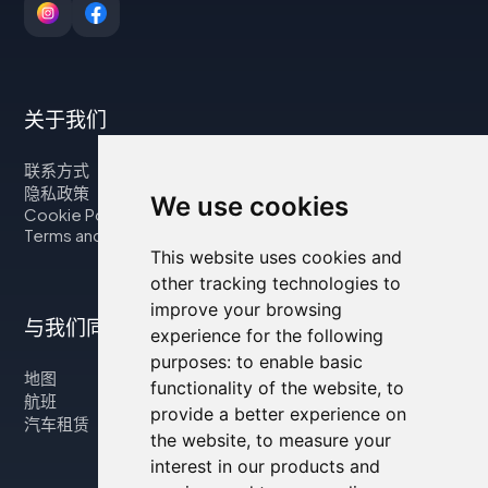
关于我们
联系方式
隐私政策
We use cookies
Cookie Policy
Terms and Conditions
This website uses cookies and
other tracking technologies to
improve your browsing
与我们同行
experience for the following
purposes:
to enable basic
地图
functionality of the website
,
to
航班
provide a better experience on
汽车租赁
the website
,
to measure your
interest in our products and