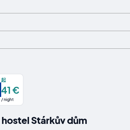
起
41 €
/ night
hostel Stárkův dům