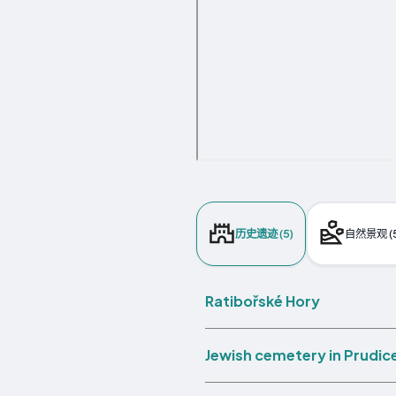
历史遗迹 (5)
自然景观 (5
Ratibořské Hory
Jewish cemetery in Prudic