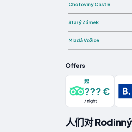
Chotoviny Castle
Starý Zámek
Mladá Vožice
Offers
起
??? €
/ night
人们对 Rodinný 