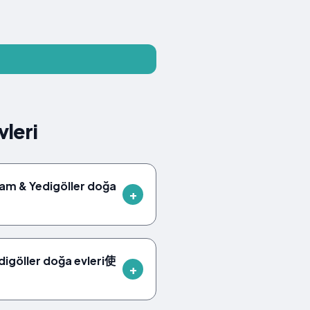
leri
 Yedigöller doğa
öller doğa evleri使