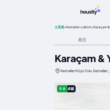
>
Kemaller
>
cabins
>
Karaçam & 
土耳其
概览
Karaçam & Y
Kemaller Köyü Yolu, Kemalle
9.8
卓越