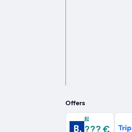
Offers
起
??? €