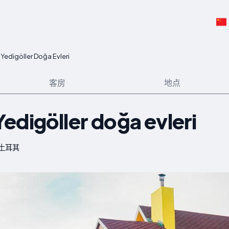
Yedigöller Doğa Evleri
客房
地点
edigöller doğa evleri
r, 土耳其