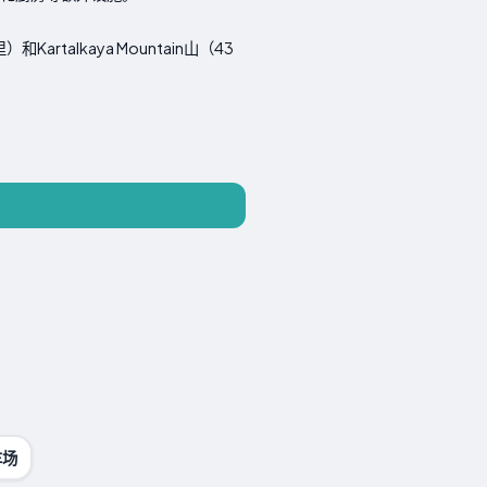
Kartalkaya Mountain山（43
车场