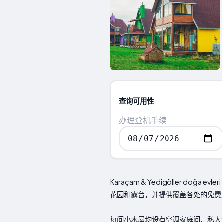
查询可用性
办理登机手续
Karaçam & Yedigöller doğa e
花园和露台，并提供覆盖各处的免费
每间小木屋均设有空调家庭间、私人