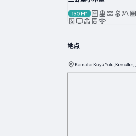
150 M²
地点
Kemaller Köyü Yolu, Kemalle