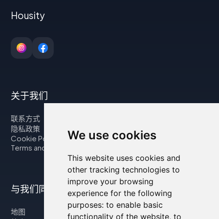
Housity
关于我们
联系方式
隐私政策
We use cookies
Cookie Policy
Terms and Conditions
This website uses cookies and
other tracking technologies to
improve your browsing
与我们同行
experience for the following
purposes:
to enable basic
地图
functionality of the website
,
to